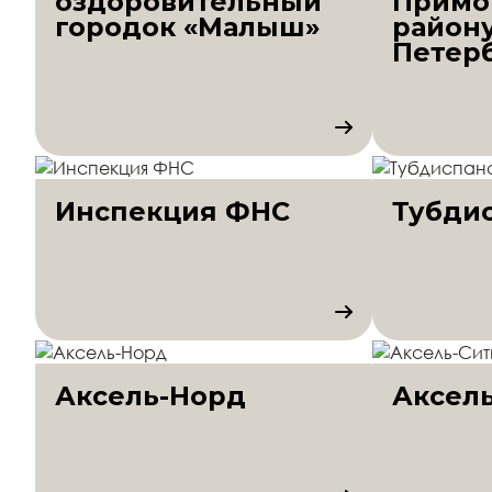
оздоровительный
Примо
городок «Малыш»
району
Петер
Инспекция ФНС
Тубди
Аксель-Норд
Аксел