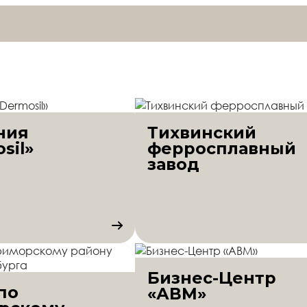
ния
Тихвинский
sil»
ферросплавный
завод
Бизнес-Центр
по
«АВМ»