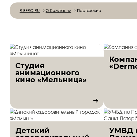
R-BERG.RU
О Компании
Портфолио
Компа
Студия
«Dermo
анимационного
кино «Мельница»
Детский
УМВД 