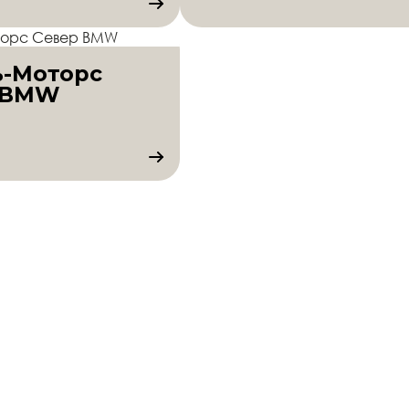
ь-Моторс
 BMW