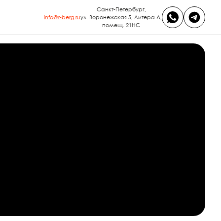
Санкт-Петербург,
info@r-berg.ru
ул. Воронежская 5, Литера А,
помещ. 21НС