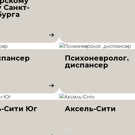
рскому
 Санкт-
бурга
спансер
Психоневролог.
диспансер
ь-Сити Юг
Аксель-Сити